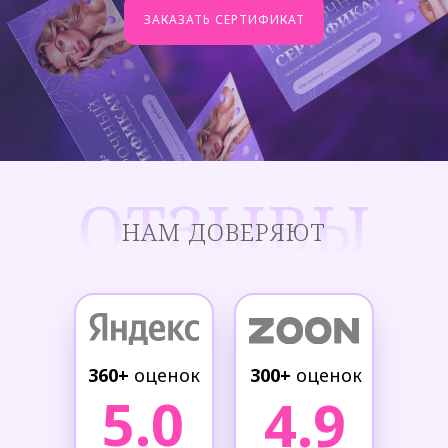
ЗАКАЗАТЬ СЕРТИФИКАТ
ОТЗЫВЫ
НАМ ДОВЕРЯЮТ
360+
оценок
300+
оценок
5.0
4.9