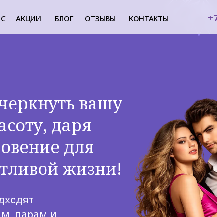
+7
ЙС
АКЦИИ
БЛОГ
ОТЗЫВЫ
КОНТАКТЫ
черкнуть вашу
соту, даря
новение для
тливой жизни!
одходят
м, парам и