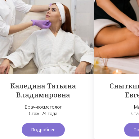
Каледина Татьяна
Снытки
Владимировна
Евг
Врач-косметолог
М
Стаж: 24 года
Ста
Подробнее
По