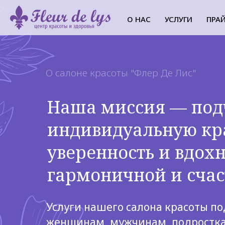
О НАС
УСЛУГИ
ПРА
О салоне красоты "Флер Де Лис"
Наша миссия — под
индивидуальную кра
уверенность и вдох
гармоничной и счас
Услуги нашего салона красоты п
женщинам, мужчинам, подростка