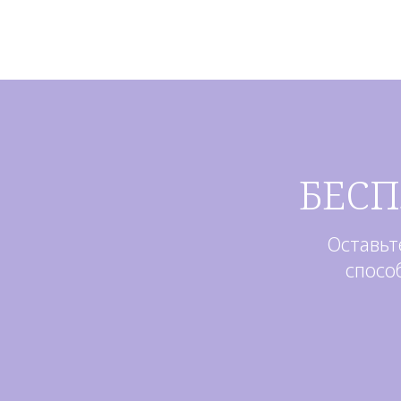
БЕС
Оставьт
спосо