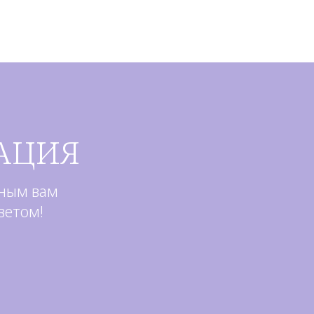
АЦИЯ
бным вам
ветом!