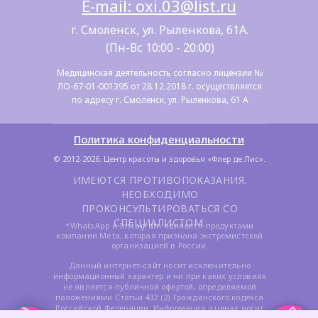
E-mail: oxi.03@list.ru
г. Смоленск, ул. Рыленкова, 61А.
(Пн-Вс 10:00 - 20:00)
Медицинская деятельность согласно лицензии №
ЛО-67-01-001395 от 28.12.2018 г. осуществляется
по адресу г. Смоленск, ул. Рыленкова, 61 А
Политика конфиденциальности
© 2012-2026. Центр красоты и здоровья «Флер де Лис».
ИМЕЮТСЯ ПРОТИВОПОКАЗАНИЯ.
НЕОБХОДИМО
ПРОКОНСУЛЬТИРОВАТЬСЯ СО
СПЕЦИАЛИСТОМ.
*WhatsApp и Instagram являются продуктами
компании Meta, которая признана экстремистской
организацией в России.
Данный интернет-сайт носит исключительно
информационный характер и ни при каких условиях
не является публичной офертой, определяемой
положениями Статьи 432 (2) Гражданского кодекса
Российской Федерации. Информация о ценах носит