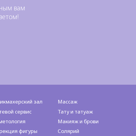
бным вам
ветом!
икмахерский зал
Массаж
тевой сервис
Тату и татуаж
метология
Макияж и брови
рекция фигуры
Солярий