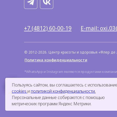
+7 (4812) 60-00-19
E-mail: oxi.03
© 2012-2026. Центр красоты и здоровья «Флер де 
Политика конфиденциальности
*WhatsApp и Instagram являются продуктами компани
Данный интернет-сайт носит исключительно информа
Пользуясь сайтом, вы соглашаетесь с использовани
Гражданского кодекса Российской Федерации. Инфор
определяется после очной консультации у специалис
cookies
и
политикой конфиденциальности.
Персональные данные собираются с помощью
ИМЕЮТСЯ ПРОТИВОПОКАЗАНИ
метрических программ Яндекс Метрики.