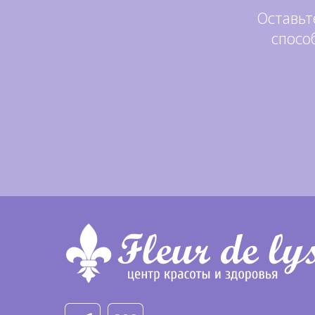
Оставьт
спосо