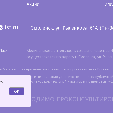
Акции
Эпи
@list.ru
г. Смоленск, ул. Рыленкова, 61А. (Пн-Вс 
Лис».
Медицинская деятельность согласно лицензии № 
осуществляется по адресу г. Смоленск, ул. Рылен
и Meta, которая признана экстремистской организацией в России.
ционный характер и ни при каких условиях не является публичной
ем
мация о ценах носит уведомительный характер и не является пу
тов.
ОК
Я. НЕОБХОДИМО ПРОКОНСУЛЬТИРОВ